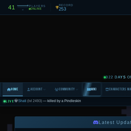
RECORD
41
PLAYERS
253
ONLINE
=
322 DAYS
O
Home
Account
Community
Wiki
Characters M
💀
Shati
(lvl 2493)
— killed by a Pindleskin
LIVE
⬆️
Varkey
reached Level
7368
!
LIVE FEED
0
Today
Yesterday
3 Days
7 Days
All (10d)
Latest Upda
All
🌍 World
💰 Trade
🙋 Help
✅ Logins
💀 Deaths
⚔️ PvP
⬆️ Levels