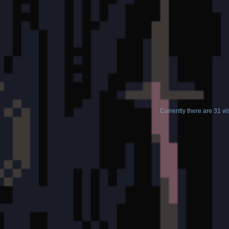
Najważniejsze: nie będzie żadnego resetu gry. To po prostu ko
nam rozwijać świat gry i kierunek rozgrywki dokładnie tak, j
**ENG**
Here's a small preview of what I've been working on lately. F
Eloria to a new, more efficient engine with native OTClient s
Currently there are 31 v
Why this change?
OTClient opens up a whole new range of possibilities. It al
features, say goodbye to outdated modal windows, and signif
that, we'll have much greater control over the game client, ma
simply weren't achievable before.