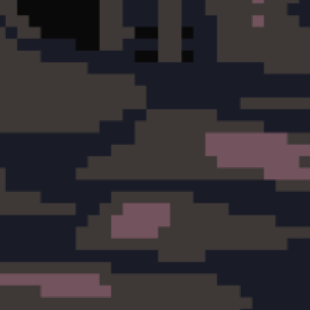
- 🔹 Akt 1 – The Coveted Vault
- 🎟️ Opłata za wejście (każdorazowo): 1x Bag You Desire
- 🔹 Akt 2 – The Hunter's Threshold
- 🎟️ Opłata za wejście (każdorazowo): 20,000 Hunting Task 
- 🔹 Akt 3 – The Reputed Gate
- ⭐ Wymagane: 1250 Reputacji
- 🎟️ Opłata za wejście (każdorazowo): 40,000 Hunting Task 