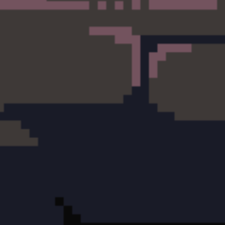
🌌 Echo Island – Abyssal Depths
- 🔒 Dostępne wyłącznie dla graczy posiadających 16-25 R
🌊 Echo Island - Oundered Reaches
- 🔒 Dostępne wyłącznie dla graczy posiadających 26-35 R
━━━━━━━━━━━━━━
⚔️ Zmiany klas postaci i wyposażenia:
🛡️ Knight
- ➜ Otrzymał +20% obrony w PvE