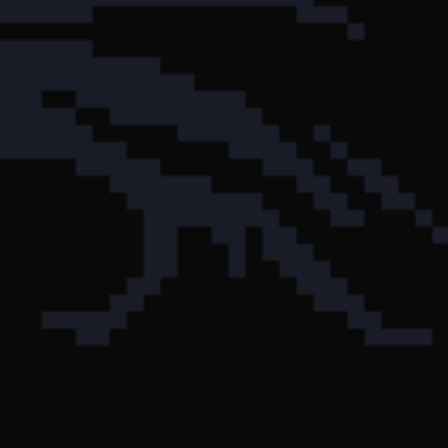
- ⚔️ 100 Ataku Fizycznego
- ☀️ 110 Ataku od Świętości
🇬🇧 
🗺️ 4 New Hidden Respawns Added
We've added 4 new hidden and highly rewarding respawns. Al
🔹 Act 1 – The Coveted Vault
- 🎟️ Entry fee (each time): 1x Bag You Desire