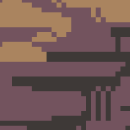
- 🌀 Dodano dodatkowy teleport prowadzący na respawn Fat
lokacji.
━━━━━━━━━━━━━━
🌊 Echo — zmiany oraz nowy kontent
Dodaliśmy nowy respawn w mieście Echo, znajdujący się w 
po pierwszym queście.
🏝️ Echo Island – Awakened Grounds
- 🔒 Dostępne wyłącznie dla graczy posiadających 1-15 Re