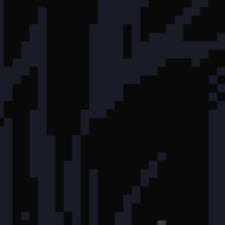
Tom
27 Jul 2026, 21:51
@everyone 
To mały pokaz tego, nad czym aktualnie pracuję. Od dłuższe
wydajniejszy silnik z natywnie działającym OTClientem.
**Dlaczego taki wybór?**
OTC otworzy przed nami zupełnie nowe możliwości. Pozwoli
funkcji, koniec z nieczytelnymi, przestarzałymi okienkami 
umożliwi nam znacznie większą ingerencję w klient gry, dzi
które do tej pory nie były możliwe.
Już wkrótce pojawią się informacje dotyczące test serwera, 
testować nowy silnik oraz nowego klienta gry.