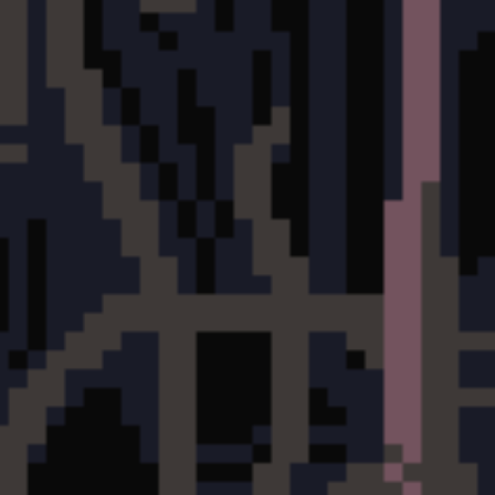
👍 7
🇭 2
🇾 2
🇵 2
🇪 2
🤣 2
👌 2
🔥 1
❤️ 1
Heriel
10 Jul 2026, 10:28
@everyone 
🇵🇱 
Witajcie!
🗺️ Dodano 4 nowe ukryte respawny:
Na serwerze pojawiły się 4 nowe ukryte i bardzo opłacalne r
Non-PvP 🛡️