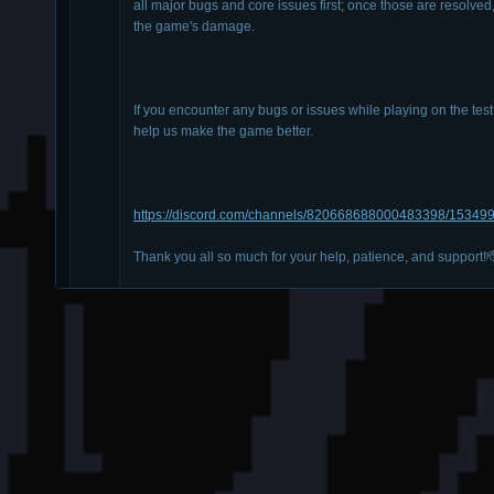
all major bugs and core issues first; once those are resolved
the game's damage.
If you encounter any bugs or issues while playing on the test 
help us make the game better. 
https://discord.com/channels/820668688000483398/1534
Thank you all so much for your help, patience, and support!
**Testserver client:** 
https://mega.nz/file/174WWQoD#PFjTpxxED0dUqTlfdNuR
150 MB file on MEGA
💪 1